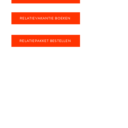
RELATIEVAKANTIE BOEKEN
RELATIEPAKKET BESTELLEN
Me&We Noordlaan 29 3690 Zutendaal
BELGIË
+32 478 751 852