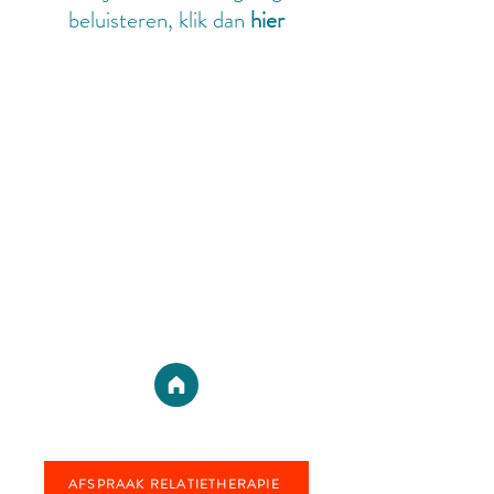
beluisteren, klik dan
hier
AFSPRAAK RELATIETHERAPIE